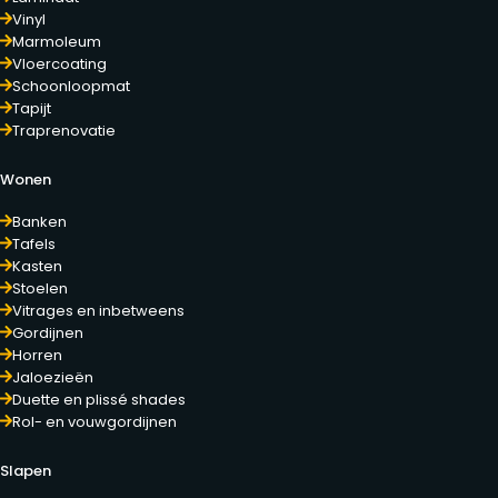
Vinyl
Marmoleum
Vloercoating
Schoonloopmat
Tapijt
Traprenovatie
Wonen
Banken
Tafels
Kasten
Stoelen
Vitrages en inbetweens
Gordijnen
Horren
Jaloezieën
Duette en plissé shades
Rol- en vouwgordijnen
Slapen