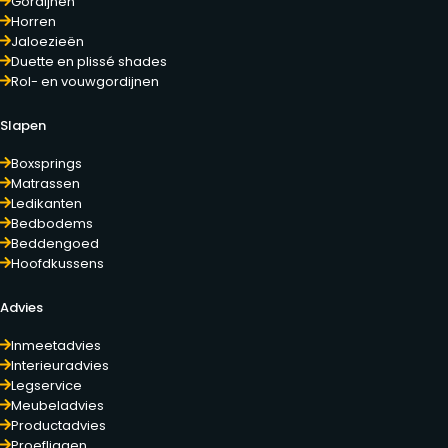
Gordijnen
Horren
Jaloezieën
Duette en plissé shades
Rol- en vouwgordijnen
Slapen
Boxsprings
Matrassen
Ledikanten
Bedbodems
Beddengoed
Hoofdkussens
Advies
Inmeetadvies
Interieuradvies
Legservice
Meubeladvies
Productadvies
Proefliggen