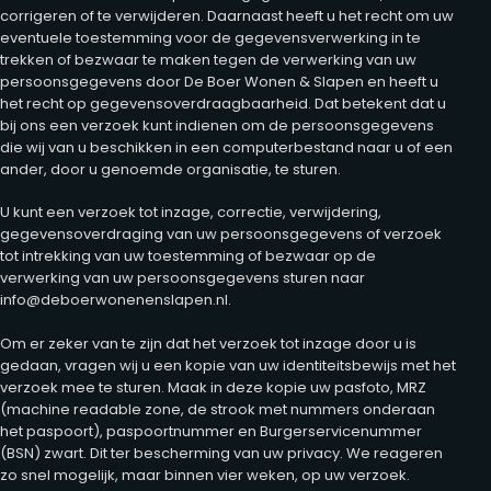
corrigeren of te verwijderen. Daarnaast heeft u het recht om uw
eventuele toestemming voor de gegevensverwerking in te
trekken of bezwaar te maken tegen de verwerking van uw
persoonsgegevens door De Boer Wonen & Slapen en heeft u
het recht op gegevensoverdraagbaarheid. Dat betekent dat u
bij ons een verzoek kunt indienen om de persoonsgegevens
die wij van u beschikken in een computerbestand naar u of een
ander, door u genoemde organisatie, te sturen.
U kunt een verzoek tot inzage, correctie, verwijdering,
gegevensoverdraging van uw persoonsgegevens of verzoek
tot intrekking van uw toestemming of bezwaar op de
verwerking van uw persoonsgegevens sturen naar
info@deboerwonenenslapen.nl.
Om er zeker van te zijn dat het verzoek tot inzage door u is
gedaan, vragen wij u een kopie van uw identiteitsbewijs met het
verzoek mee te sturen. Maak in deze kopie uw pasfoto, MRZ
(machine readable zone, de strook met nummers onderaan
het paspoort), paspoortnummer en Burgerservicenummer
(BSN) zwart. Dit ter bescherming van uw privacy. We reageren
zo snel mogelijk, maar binnen vier weken, op uw verzoek.