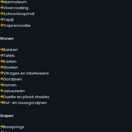
Marmoleum
Vloercoating
Schoonloopmat
Tapijt
Traprenovatie
Wonen
Banken
Tafels
Kasten
Stoelen
Vitrages en inbetweens
Gordijnen
Horren
Jaloezieën
Duette en plissé shades
Rol- en vouwgordijnen
Slapen
Boxsprings