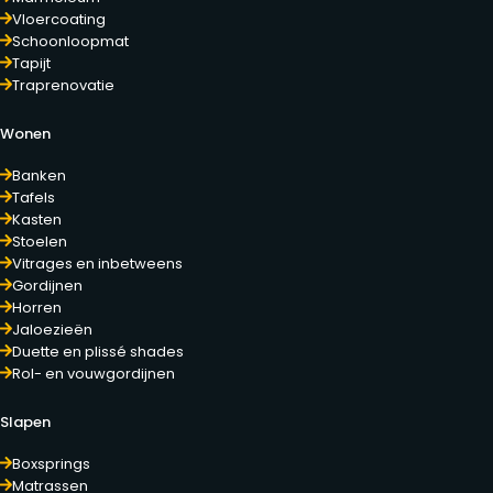
Vloercoating
Schoonloopmat
Tapijt
Traprenovatie
Wonen
Banken
Tafels
Kasten
Stoelen
Vitrages en inbetweens
Gordijnen
Horren
Jaloezieën
Duette en plissé shades
Rol- en vouwgordijnen
Slapen
Boxsprings
Matrassen