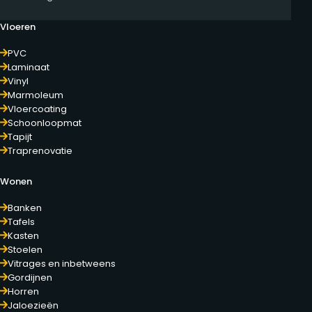
Vloeren
PVC
Laminaat
Vinyl
Marmoleum
Vloercoating
Schoonloopmat
Tapijt
Traprenovatie
Wonen
Banken
Tafels
Kasten
Stoelen
Vitrages en inbetweens
Gordijnen
Horren
Jaloezieën