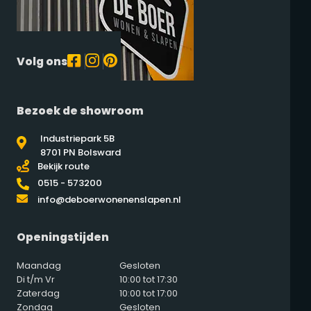
Volg ons
Bezoek de showroom
Industriepark 5B
8701 PN Bolsward
Bekijk route
0515 - 573200
info@deboerwonenenslapen.nl
Openingstijden
Maandag
Gesloten
Di t/m Vr
10:00 tot 17:30
Zaterdag
10:00 tot 17:00
Zondag
Gesloten