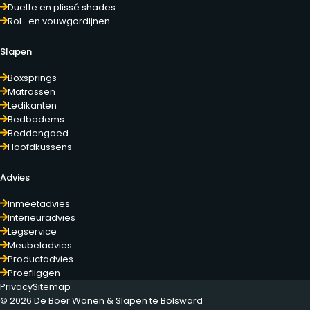
Duette en plissé shades
Rol- en vouwgordijnen
Slapen
Boxsprings
Matrassen
Ledikanten
Bedbodems
Beddengoed
Hoofdkussens
Advies
Inmeetadvies
Interieuradvies
Legservice
Meubeladvies
Productadvies
Proefliggen
Privacy
Sitemap
© 2026 De Boer Wonen & Slapen te Bolsward