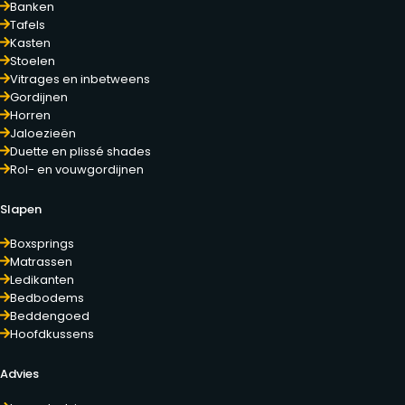
Banken
Tafels
Kasten
Stoelen
Vitrages en inbetweens
Gordijnen
Horren
Jaloezieën
Duette en plissé shades
Rol- en vouwgordijnen
Slapen
Boxsprings
Matrassen
Ledikanten
Bedbodems
Beddengoed
Hoofdkussens
Advies