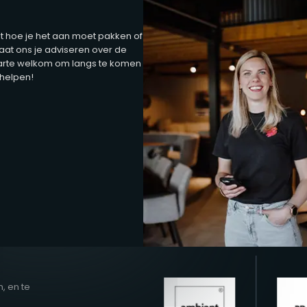
t hoe je het aan moet pakken of
at ons je adviseren over de
harte welkom om langs te komen
 helpen!
, en te